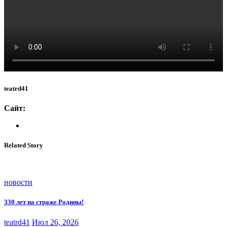
teatrd41
Сайт:
Related Story
новости
330 лет на страже Родины!
teatrd41
Июл 26, 2026