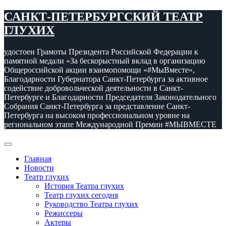
Перейти
САНКТ-ПЕТЕРБУРГСКИЙ ТЕАТР
к
ГЛУХИХ
содержимому
удостоен Грамоты Президента Российской Федерации к
памятной медали «За бескорыстный вклад в организацию
Общероссийской акции взаимопомощи «#МыВместе»,
Благодарности Губернатора Санкт-Петербурга за активное
содействие добровольческой деятельности в Санкт-
Петербурге и Благодарности Председателя Законодательного
Собрания Санкт-Петербурга за представление Санкт-
Петербурга на высоком профессиональном уровне на
региональном этапе Международной Премии #МЫВМЕСТЕ
Главная
Новости
Театр глухих
История Театра глухих
Театр глухих сегодня
Руководство Театра глухих
Режиссеры
Актеры