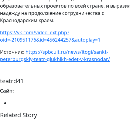
образовательных проектов по всей стране, и выразил
надежду на продолжение сотрудничества с
Краснодарским краем.
https://vk.com/video_ext.php?
oid=-210951176&id=456244257&autoplay=1
Источник:
https://spbcult.ru/news/itogi/sankt-
peterburgskiy-teatr-glukhikh-edet-v-krasnodar/
teatrd41
Сайт:
Related Story