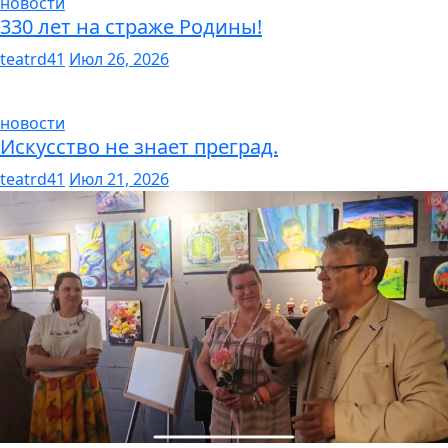
новости
330 лет на страже Родины!
teatrd41
Июл 26, 2026
новости
Искусство не знает преград.
teatrd41
Июл 21, 2026