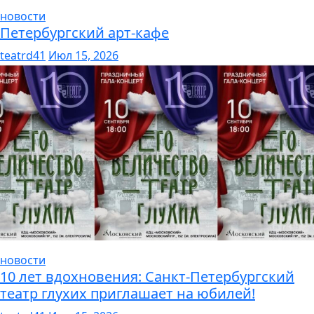
новости
Петербургский арт-кафе
teatrd41
Июл 15, 2026
новости
10 лет вдохновения: Санкт-Петербургский
театр глухих приглашает на юбилей!