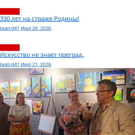
новости
330 лет на страже Родины!
teatrd41
Июл 26, 2026
новости
Искусство не знает преград.
teatrd41
Июл 21, 2026