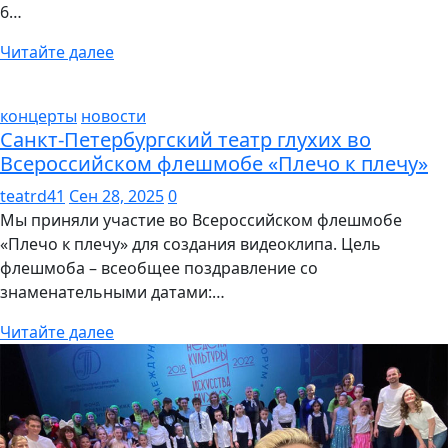
6…
Читайте далее
концерты
новости
Санкт-Петербургский театр глухих во
Всероссийском флешмобе «Плечо к плечу»
teatrd41
Сен 28, 2025
0
Мы приняли участие во Всероссийском флешмобе
«Плечо к плечу» для создания видеоклипа. Цель
флешмоба – всеобщее поздравление со
знаменательными датами:…
Читайте далее