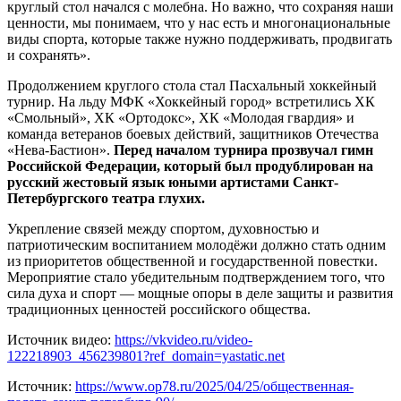
круглый стол начался с молебна. Но важно, что сохраняя наши
ценности, мы понимаем, что у нас есть и многонациональные
виды спорта, которые также нужно поддерживать, продвигать
и сохранять».
Продолжением круглого стола стал Пасхальный хоккейный
турнир. На льду МФК «Хоккейный город» встретились ХК
«Смольный», ХК «Ортодокс», ХК «Молодая гвардия» и
команда ветеранов боевых действий, защитников Отечества
«Нева-Бастион».
Перед началом турнира прозвучал гимн
Российской Федерации, который был продублирован на
русский жестовый язык юными артистами Санкт-
Петербургского театра глухих.
Укрепление связей между спортом, духовностью и
патриотическим воспитанием молодёжи должно стать одним
из приоритетов общественной и государственной повестки.
Мероприятие стало убедительным подтверждением того, что
сила духа и спорт — мощные опоры в деле защиты и развития
традиционных ценностей российского общества.
Источник видео:
https://vkvideo.ru/video-
122218903_456239801?ref_domain=yastatic.net
Источник:
https://www.op78.ru/2025/04/25/общественная-