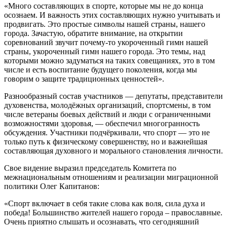
«Много составляющих в спорте, которые мы не до конца
осознаем. И важность этих составляющих нужно учитывать и
продвигать. Это простые символы нашей страны, нашего
города. Зачастую, обратите внимание, на открытии
соревнований звучит почему-то укороченный гимн нашей
страны, укороченный гимн нашего города. Это темы, над
которыми можно задуматься на таких совещаниях, это в том
числе и есть воспитание будущего поколения, когда мы
говорим о защите традиционных ценностей».
Разнообразный состав участников — депутаты, представители
духовенства, молодёжных организаций, спортсмены, в том
числе ветераны боевых действий и люди с ограниченными
возможностями здоровья, — обеспечил многогранность
обсуждения. Участники подчёркивали, что спорт — это не
только путь к физическому совершенству, но и важнейшая
составляющая духовного и морального становления личности.
Свое видение выразил председатель Комитета по
межнациональным отношениям и реализации миграционной
политики Олег Капитанов:
«Спорт включает в себя такие слова как воля, сила духа и
победа! Большинство жителей нашего города – православные.
Очень приятно слышать и осознавать, что сегодняшний