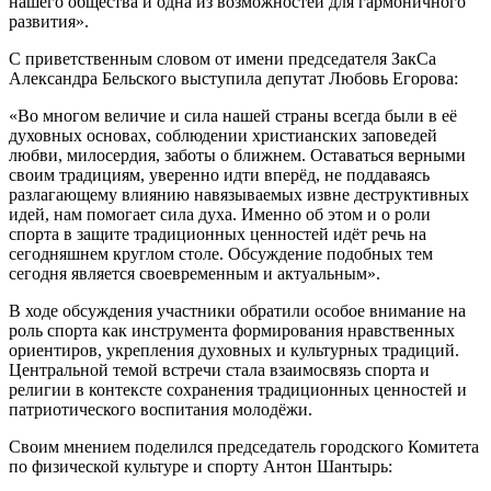
нашего общества и одна из возможностей для гармоничного
развития».
С приветственным словом от имени председателя ЗакСа
Александра Бельского выступила депутат Любовь Егорова:
«Во многом величие и сила нашей страны всегда были в её
духовных основах, соблюдении христианских заповедей
любви, милосердия, заботы о ближнем. Оставаться верными
своим традициям, уверенно идти вперёд, не поддаваясь
разлагающему влиянию навязываемых извне деструктивных
идей, нам помогает сила духа. Именно об этом и о роли
спорта в защите традиционных ценностей идёт речь на
сегодняшнем круглом столе. Обсуждение подобных тем
сегодня является своевременным и актуальным».
В ходе обсуждения участники обратили особое внимание на
роль спорта как инструмента формирования нравственных
ориентиров, укрепления духовных и культурных традиций.
Центральной темой встречи стала взаимосвязь спорта и
религии в контексте сохранения традиционных ценностей и
патриотического воспитания молодёжи.
Своим мнением поделился председатель городского Комитета
по физической культуре и спорту Антон Шантырь: