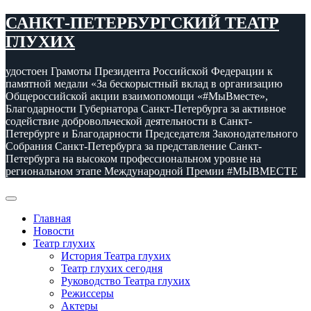
Перейти
САНКТ-ПЕТЕРБУРГСКИЙ ТЕАТР
к
ГЛУХИХ
содержимому
удостоен Грамоты Президента Российской Федерации к
памятной медали «За бескорыстный вклад в организацию
Общероссийской акции взаимопомощи «#МыВместе»,
Благодарности Губернатора Санкт-Петербурга за активное
содействие добровольческой деятельности в Санкт-
Петербурге и Благодарности Председателя Законодательного
Собрания Санкт-Петербурга за представление Санкт-
Петербурга на высоком профессиональном уровне на
региональном этапе Международной Премии #МЫВМЕСТЕ
Главная
Новости
Театр глухих
История Театра глухих
Театр глухих сегодня
Руководство Театра глухих
Режиссеры
Актеры